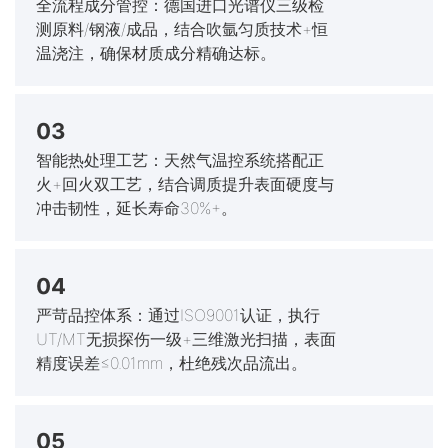
全流程成分管控：德国进口光谱仪三级检
测原料/钢液/成品，结合吹氩匀质技术+恒
温浇注，确保材质成分精确达标。
03
智能热处理工艺：天然气温控系统搭配正
火+回火双工艺，结合调质提升表面硬度与
冲击韧性，延长寿命30%+。
04
严苛品控体系：通过ISO9001认证，执行
UT/MT无损探伤一级+三维激光扫描，表面
精度误差≤0.01mm，杜绝残次品流出。
05