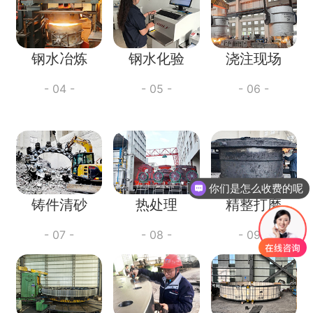
钢水冶炼
钢水化验
浇注现场
- 04 -
- 05 -
- 06 -
你们是怎么收费的呢
铸件清砂
热处理
精整打磨
- 07 -
- 08 -
- 09 -