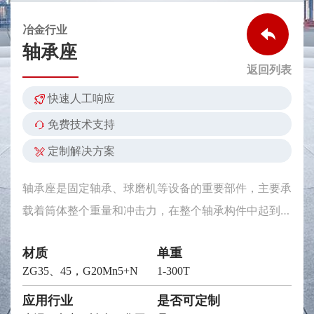
冶金行业
轴承座
返回列表
快速人工响应
免费技术支持
定制解决方案
轴承座是固定轴承、球磨机等设备的重要部件，主要承
载着筒体整个重量和冲击力，在整个轴承构件中起到支
架的作用。有轴承的地方就需要支撑点，轴承的内支撑
材质
单重
点是轴，外支撑就是轴承座。 轴承座是在低速重载并
ZG35、45，G20Mn5+N
1-300T
伴有冲击的环境中长时间运行，因此要有较高的强度和
耐磨性，并要求具有一定的减震性能。
应用行业
是否可定制