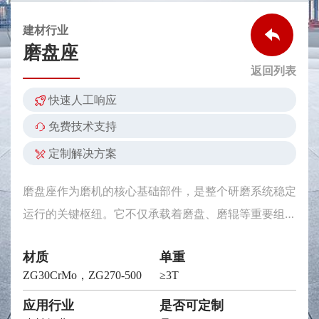
建材行业
磨盘座
返回列表
快速人工响应
免费技术支持
定制解决方案
磨盘座作为磨机的核心基础部件，是整个研磨系统稳定
运行的关键枢纽。它不仅承载着磨盘、磨辊等重要组件
的全部重量，还需承受研磨过程中产生的巨大压力与复
材质
单重
杂应力，其结构强度、耐磨性和精度直接决定着磨机的
ZG30CrMo，ZG270-500
≥3T
运行效率、使用寿命及粉磨质量 。无论是在水泥建
材、矿山选矿，还是电力能源等领域，磨盘座的性能优
应用行业
是否可定制