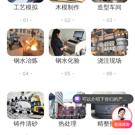
工艺模拟
木模制作
造型车间
- 01 -
- 02 -
- 03 -
钢水冶炼
钢水化验
浇注现场
- 04 -
- 05 -
- 06 -
可以介绍下你们的产品么
铸件清砂
热处理
精整打磨