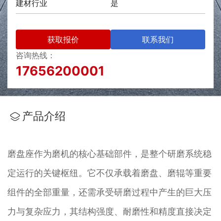
建材行业
是
劣都对整个生产流程的连续性和经济效益有着决定性影
响，堪称磨机设备运转的 “承重脊梁” 与 “动力中 枢”。
获取报价
联系我们
咨询热线：
17656200001
产品介绍
磨盘座作为磨机的核心基础部件，是整个研磨系统稳
定运行的关键枢纽。它不仅承载着磨盘、磨辊等重要
组件的全部重量，还需承受研磨过程中产生的巨大压
力与复杂应力，其结构强度、耐磨性和精度直接决定