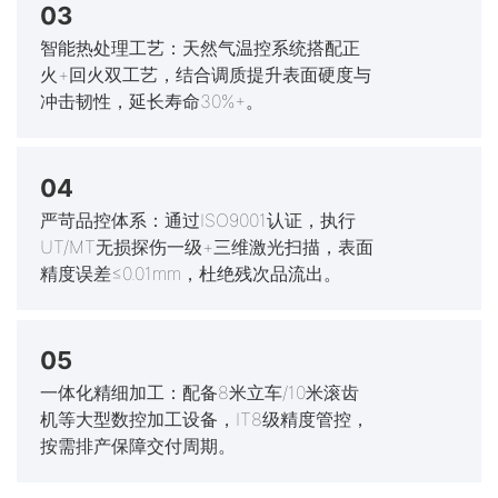
03
智能热处理工艺：天然气温控系统搭配正
火+回火双工艺，结合调质提升表面硬度与
冲击韧性，延长寿命30%+。
04
严苛品控体系：通过ISO9001认证，执行
UT/MT无损探伤一级+三维激光扫描，表面
精度误差≤0.01mm，杜绝残次品流出。
05
一体化精细加工：配备8米立车/10米滚齿
机等大型数控加工设备，IT8级精度管控，
按需排产保障交付周期。