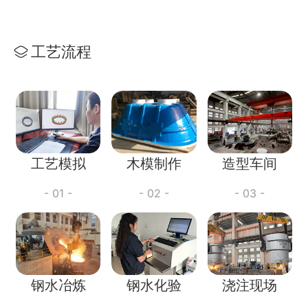
工艺流程
工艺模拟
木模制作
造型车间
- 01 -
- 02 -
- 03 -
钢水冶炼
钢水化验
浇注现场