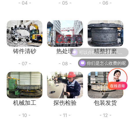
- 04 -
- 05 -
- 06 -
铸件清砂
热处理
精整打磨
你们是怎么收费的呢
- 07 -
- 08 -
- 09 -
机械加工
探伤检验
包装发货
- 10 -
- 11 -
- 12 -