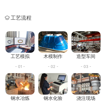
工艺流程
工艺模拟
木模制作
造型车间
- 01 -
- 02 -
- 03 -
钢水冶炼
钢水化验
浇注现场