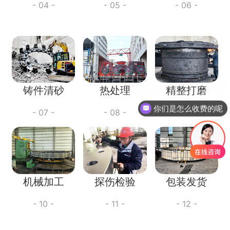
- 04 -
- 05 -
- 06 -
铸件清砂
热处理
精整打磨
你们是怎么收费的呢
- 07 -
- 08 -
- 09 -
机械加工
探伤检验
包装发货
- 10 -
- 11 -
- 12 -