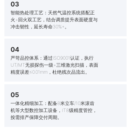
03
智能热处理工艺：天然气温控系统搭配正
火+回火双工艺，结合调质提升表面硬度与
冲击韧性，延长寿命30%+。
04
严苛品控体系：通过ISO9001认证，执行
UT/MT无损探伤一级+三维激光扫描，表面
精度误差≤0.01mm，杜绝残次品流出。
05
一体化精细加工：配备8米立车/10米滚齿
机等大型数控加工设备，IT8级精度管控，
按需排产保障交付周期。