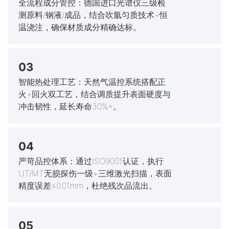
全流程成分管控：德国进口光谱仪三级检
测原料/钢液/成品，结合吹氩匀质技术+恒
温浇注，确保材质成分精确达标。
03
智能热处理工艺：天然气温控系统搭配正
火+回火双工艺，结合调质提升表面硬度与
冲击韧性，延长寿命30%+。
04
严苛品控体系：通过ISO9001认证，执行
UT/MT无损探伤一级+三维激光扫描，表面
精度误差≤0.01mm，杜绝残次品流出。
05