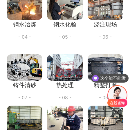
钢水冶炼
钢水化验
浇注现场
- 04 -
- 05 -
- 06 -
这个能不能做
铸件清砂
热处理
精整打磨
- 07 -
- 08 -
- 09 -