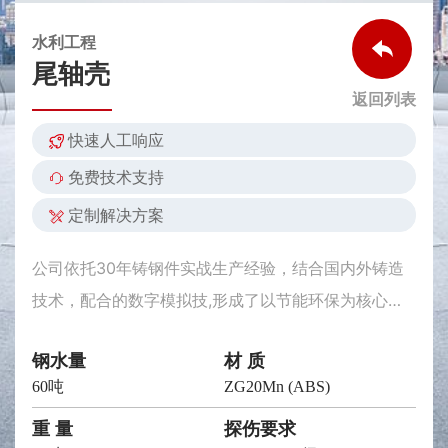
水利工程
尾轴壳
返回列表
快速人工响应
免费技术支持
定制解决方案
公司依托30年铸钢件实战生产经验，结合国内外铸造
技术，配合的数字模拟技,形成了以节能环保为核心的
技术体系。通过持续优化铸造工艺、熔炼、精炼、热处
钢水量
材 质
理等关键环节数据参数，实现了对铸钢件生产全流程的
60吨
ZG20Mn (ABS)
控制，具备国家一、二、三级资质的无损检测团队，实
现从原材料到成品的全生命周期质量管控。
重 量
探伤要求