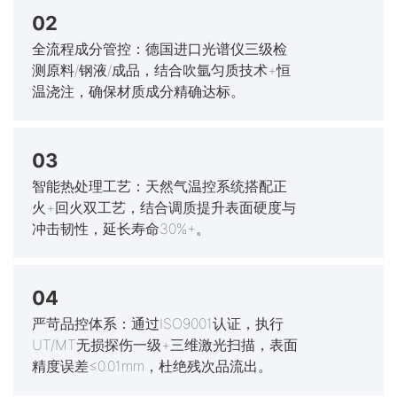
02
全流程成分管控：德国进口光谱仪三级检
测原料/钢液/成品，结合吹氩匀质技术+恒
温浇注，确保材质成分精确达标。
03
智能热处理工艺：天然气温控系统搭配正
火+回火双工艺，结合调质提升表面硬度与
冲击韧性，延长寿命30%+。
04
严苛品控体系：通过ISO9001认证，执行
UT/MT无损探伤一级+三维激光扫描，表面
精度误差≤0.01mm，杜绝残次品流出。