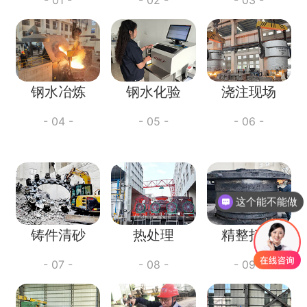
钢水冶炼
钢水化验
浇注现场
- 04 -
- 05 -
- 06 -
这个能不能做
铸件清砂
热处理
精整打磨
- 07 -
- 08 -
- 09 -